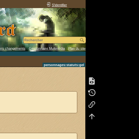
S'identifier
ers changements
Gestionnaire Multimédia
Plan du site
personnages:statuts:gel