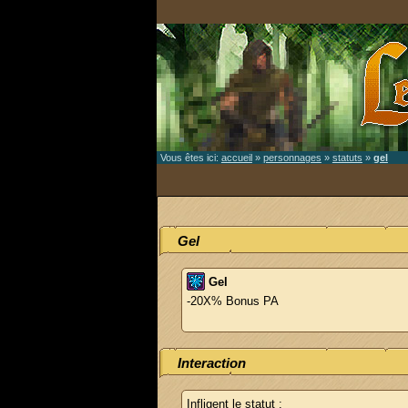
Vous êtes ici:
accueil
»
personnages
»
statuts
»
gel
Gel
Gel
-20X% Bonus PA
Interaction
Infligent le statut
: