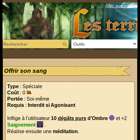
Aller au contenu
Offrir son sang
Type
: Spéciale
Coût
: 0
Portée
: Soi-même
Requis
:
Interdit si Agonisant
Inflige à l'utilisateur
10
dégâts purs
d'Ombre
et +2
Saignement
.
Réalise ensuite une
méditation
.