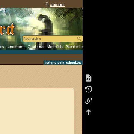
S'identifier
ers changements
Gestionnaire Multimédia
Plan du site
actions:soin_stimulant