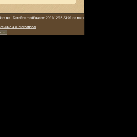
ant.txt
· Dernière modification: 2024/12/15 23:01 de
noxx
re Alike 4.0 International