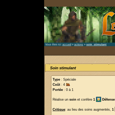
Vous êtes ici:
accueil
»
actions
»
soin_stimulant
Soin stimulant
Type
: Spéciale
Coût
: 4
Portée
: 0 à 1
Réalise un
soin
et confère
1
Défense
Critique
: au lieu des soins augmentés,
1